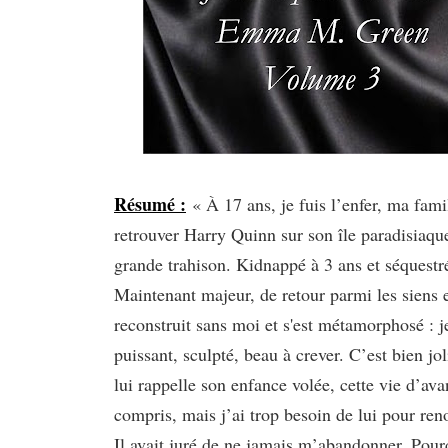
Résumé :
« À 17 ans, je fuis l’enfer, ma fami
retrouver Harry Quinn sur son île paradisiaq
grande trahison. Kidnappé à 3 ans et séquestré j
Maintenant majeur, de retour parmi les siens et
reconstruit sans moi et s'est métamorphosé : je
puissant, sculpté, beau à crever. C’est bien j
lui rappelle son enfance volée, cette vie d’avan
compris, mais j’ai trop besoin de lui pour ren
Il avait juré de ne jamais m’abandonner. Pourq